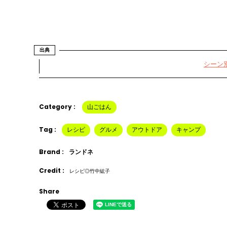
出典
シーン別
Category :
山ごはん
Tag :
レシピ
グルメ
アウトドア
キャンプ
Brand :
ランドネ
Credit :
レシピ◎竹中紘子
Share