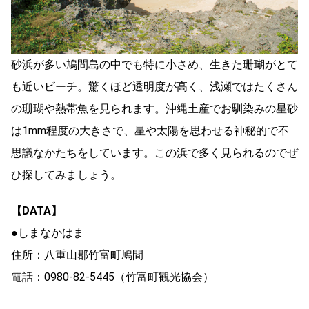
砂浜が多い鳩間島の中でも特に小さめ、生きた珊瑚がとて
も近いビーチ。驚くほど透明度が高く、浅瀬ではたくさん
の珊瑚や熱帯魚を見られます。沖縄土産でお馴染みの星砂
は1mm程度の大きさで、星や太陽を思わせる神秘的で不
思議なかたちをしています。この浜で多く見られるのでぜ
ひ探してみましょう。
【DATA】
●しまなかはま
住所：八重山郡竹富町鳩間
電話：0980-82-5445（竹富町観光協会）