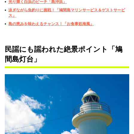
光り輝く白浜のビーチ「島沖浜」
泳ぎながら魚釣りに挑戦！「鳩間島マリンサービス＆ゲストサービ
ス」
島の恵みを味わえるチャンス！「お食事処海風」
民謡にも謡われた絶景ポイント「鳩
間島灯台」