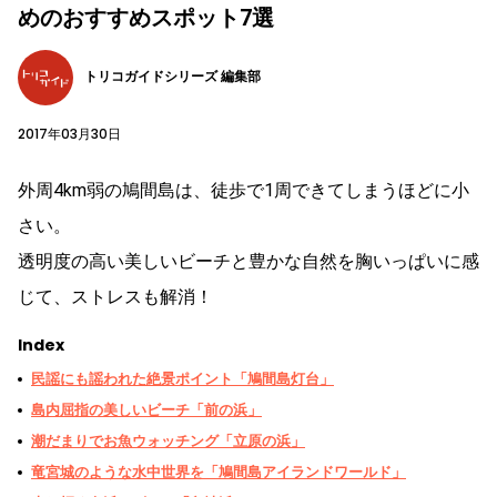
めのおすすめスポット7選
トリコガイドシリーズ 編集部
2017年03月30日
外周4km弱の鳩間島は、徒歩で1周できてしまうほどに小
さい。
透明度の高い美しいビーチと豊かな自然を胸いっぱいに感
じて、ストレスも解消！
Index
民謡にも謡われた絶景ポイント「鳩間島灯台」
島内屈指の美しいビーチ「前の浜」
潮だまりでお魚ウォッチング「立原の浜」
竜宮城のような水中世界を「鳩間島アイランドワールド」