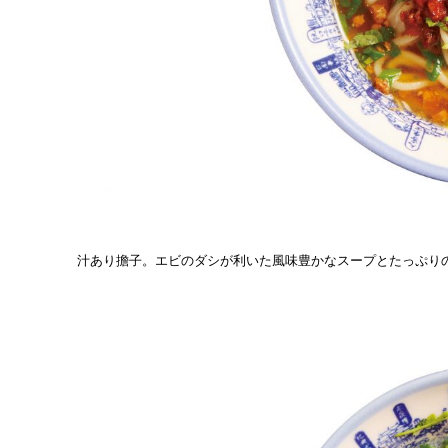
汁あり擔子。エビのダシが利いた風味豊かなスープとたっぷり