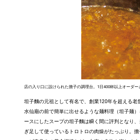
店の入り口に設けられた擔子の調理台。1日400杯以上オーダ
坦子麵の元祖として有名で、創業120年を超える
水仙廟の前で簡単に出せるような麺料理（坦子麺）
ースにしたスープの坦子麵は瞬く間に評判となり、
ぎ足して使っているトロトロの肉燥がたっぷり。擔