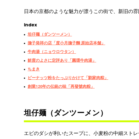
日本の京都のような魅力が漂うこの街で、新旧の雰
Index
坦仔麺（ダンツーメン）
擔子発祥の店「度小月擔子麵 原始店本舗」
牛肉湯（ニョウロウタン）
鮮度のよさに定評あり「圓環牛肉湯」
ちまき
ピーナッツ粉をたっぷりかけて「劉家肉粽」
創業120年の伝統の味「再發號肉粽」
坦仔麺（ダンツーメン）
エビのダシが利いたスープに、小麦粉の中細ストレ