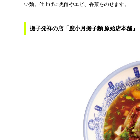
い麺。仕上げに黒酢やエビ、香菜をのせます。
擔子発祥の店「度小月擔子麵 原始店本舗」