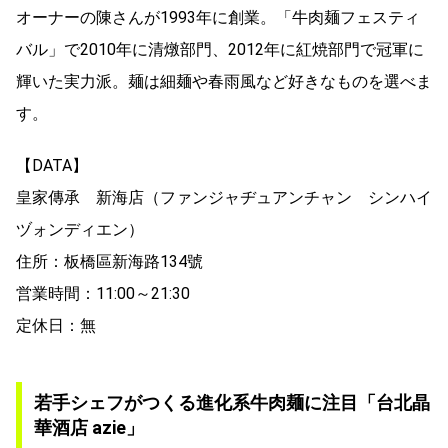
オーナーの陳さんが1993年に創業。「牛肉麺フェスティ
バル」で2010年に清燉部門、2012年に紅焼部門で冠軍に
輝いた実力派。麺は細麺や春雨風など好きなものを選べま
す。
【DATA】
皇家傳承 新海店（ファンジャヂュアンチャン シンハイ
ヅォンディエン）
住所：板橋區新海路134號
営業時間：11:00～21:30
定休日：無
若手シェフがつくる進化系牛肉麺に注目「台北晶
華酒店 azie」