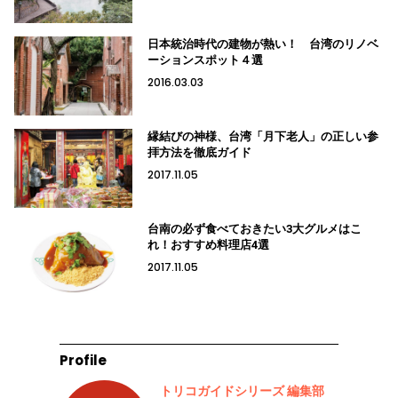
日本統治時代の建物が熱い！ 台湾のリノベ
ーションスポット４選
2016.03.03
縁結びの神様、台湾「月下老人」の正しい参
拝方法を徹底ガイド
2017.11.05
台南の必ず食べておきたい3大グルメはこ
れ！おすすめ料理店4選
2017.11.05
Profile
トリコガイドシリーズ 編集部