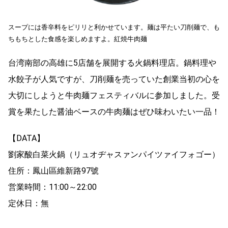
スープには香辛料をピリリと利かせています。麺は平たい刀削麺で、も
ちもちとした食感を楽しめますよ。紅焼牛肉麺
台湾南部の高雄に5店舗を展開する火鍋料理店。鍋料理や
水餃子が人気ですが、刀削麺を売っていた創業当初の心を
大切にしようと牛肉麺フェスティバルに参加しました。受
賞を果たした醤油ベースの牛肉麺はぜひ味わいたい一品！
【DATA】
劉家酸白菜火鍋（リュオヂャスァンパイツァイフォゴー）
住所：鳳山區維新路97號
営業時間：11:00～22:00
定休日：無