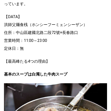
っています。
【DATA】
洪師父麺食桟（ホンシーフーミェンシーザン）
住所：中山區建國北路二段72號※長春路口
営業時間：11:00～23:00
定休日：無
【最高峰たる4つの理由】
基本のスープは白濁した牛肉スープ