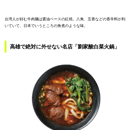
台湾人が好む牛肉麺は醤油ベースの紅焼。八角、五香などの香辛料が利
いていて、日本でいうところの角煮のような味。
高雄で絶対に外せない名店「劉家酸白菜火鍋」