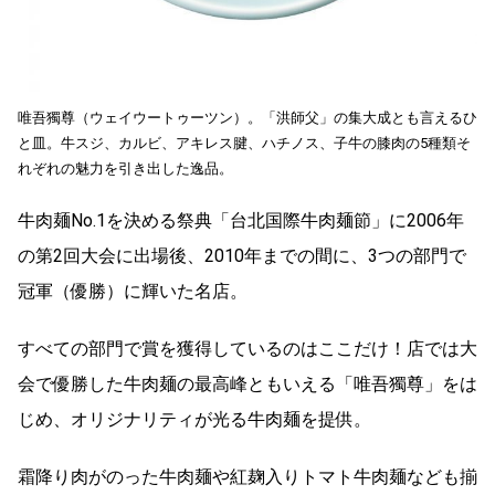
唯吾獨尊（ウェイウートゥーツン）。「洪師父」の集大成とも言えるひ
と皿。牛スジ、カルビ、アキレス腱、ハチノス、子牛の膝肉の5種類そ
れぞれの魅力を引き出した逸品。
牛肉麺No.1を決める祭典「台北国際牛肉麺節」に2006年
の第2回大会に出場後、2010年までの間に、3つの部門で
冠軍（優勝）に輝いた名店。
すべての部門で賞を獲得しているのはここだけ！店では大
会で優勝した牛肉麺の最高峰ともいえる「唯吾獨尊」をは
じめ、オリジナリティが光る牛肉麺を提供。
霜降り肉がのった牛肉麺や紅麹入りトマト牛肉麺なども揃